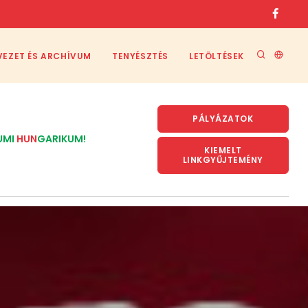
VEZET ÉS ARCHÍVUM
TENYÉSZTÉS
LETÖLTÉSEK
PÁLYÁZATOK
UMI
HUN
GARIKUM!
KIEMELT
LINKGYŰJTEMÉNY