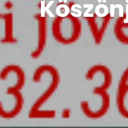
öszönjük a
ITT L