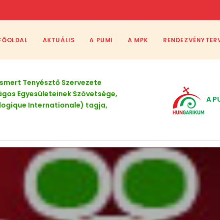
FŐOLDAL
AKTUÁLIS
A PUMI
A MPK
RENDEZVÉNYTER
Elismert Tenyésztő Szervezete
ágos Egyesületeinek Szövetsége,
A P
logique Internationale) tagja,