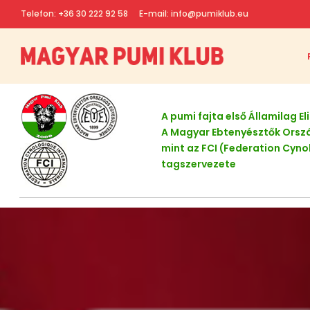
Telefon: +36 30 222 92 58
E-mail: info@pumiklub.eu
A pumi fajta első Államilag 
A Magyar Ebtenyésztők Orsz
mint az FCI (Federation Cyno
tagszervezete