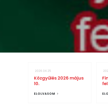
2026.04.25
202
Közgyűlés 2026 május
Fi
10.
fe
ELOLVASOM
EL