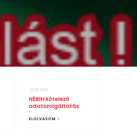
2025.11.30
NÉBIH kötelező
adatszolgáltatás
ELOLVASOM