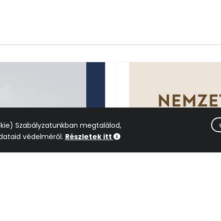
okie) Szabályzatunkban megtalálod,
ataid védelméről.
Részletek itt