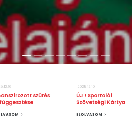
5.12.16
2025.12.10
nanszírozott szűrés
ÚJ ! Sportolói
lfüggesztése
Szövetségi Kártya
OLVASOM
ELOLVASOM