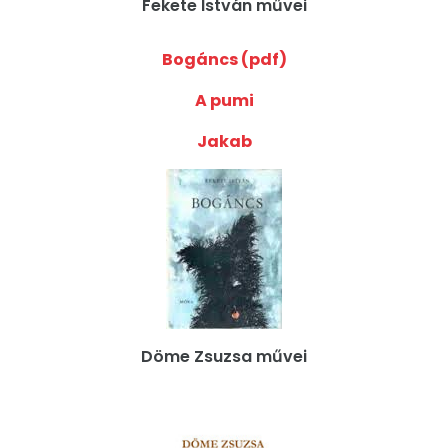
Fekete István művei
Bogáncs (pdf)
A pumi
Jakab
Döme Zsuzsa művei