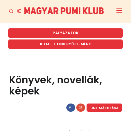
FŐOLDAL
PÁLYÁZATOK
AKTUÁLIS
KIEMELT LINKGYŰJTEMÉNY
A PUMI
A MPK
Könyvek, novellák,
RENDEZVÉNYTERVEZET ÉS ARCHÍVUM
képek
TENYÉSZTÉS
LETÖLTÉSEK
LINK MÁSOLÁSA