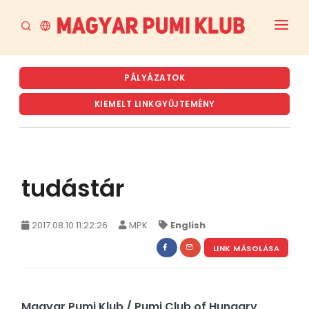
FŐOLDAL
PÁLYÁZATOK
AKTUÁLIS
KIEMELT LINKGYŰJTEMÉNY
A PUMI
A MPK
tudástár
RENDEZVÉNYTERVEZET ÉS ARCHÍVUM
TENYÉSZTÉS
2017.08.10 11:22:26
MPK
English
LETÖLTÉSEK
LINK MÁSOLÁSA
Magyar Pumi Klub / Pumi Club of Hungary