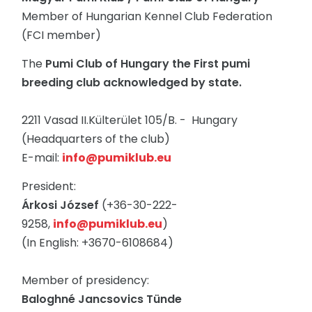
Member of Hungarian Kennel Club Federation
(FCI member)
The
Pumi Club of Hungary the First pumi
breeding club acknowledged by state.
2211 Vasad II.Külterület 105/B. - Hungary
(Headquarters of the club)
E-mail:
info@pumiklub.eu
President:
Árkosi József
(+36-30-222-
9258,
info@pumiklub.eu
)
(In English: +3670-6108684)
Member of presidency:
Baloghné Jancsovics Tünde