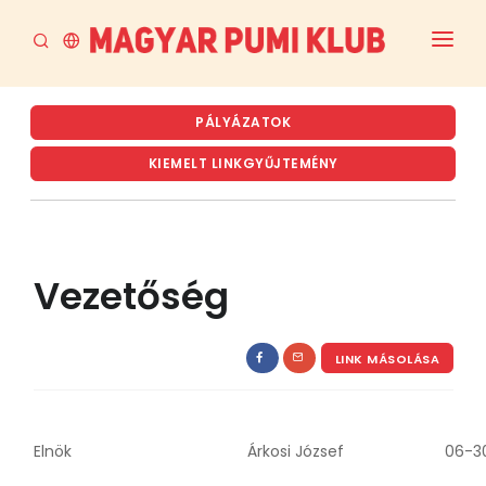
FŐOLDAL
PÁLYÁZATOK
AKTUÁLIS
KIEMELT LINKGYŰJTEMÉNY
A PUMI
A MPK
Vezetőség
RENDEZVÉNYTERVEZET ÉS ARCHÍVUM
TENYÉSZTÉS
LINK MÁSOLÁSA
LETÖLTÉSEK
Elnök
Árkosi József
06-3