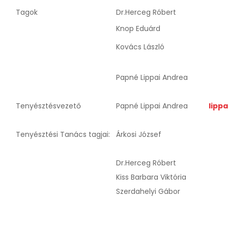
Tagok
Dr.Herceg Róbert
Knop Eduárd
Kovács László
Papné Lippai Andrea
Tenyésztésvezető
Papné Lippai Andrea
lipp
Tenyésztési Tanács tagjai:
Árkosi József
Dr.Herceg Róbert
Kiss Barbara Viktória
Szerdahelyi Gábor