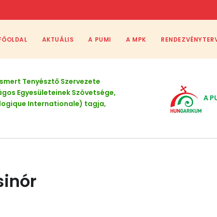
FŐOLDAL
AKTUÁLIS
A PUMI
A MPK
RENDEZVÉNYTER
Elismert Tenyésztő Szervezete
ágos Egyesületeinek Szövetsége,
A P
logique Internationale) tagja,
sinór