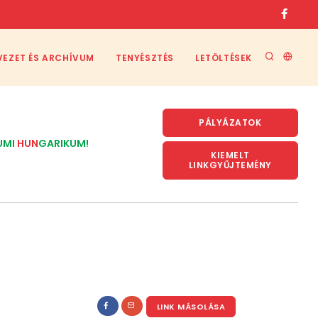
VEZET ÉS ARCHÍVUM
TENYÉSZTÉS
LETÖLTÉSEK
PÁLYÁZATOK
UMI
HUN
GARIKUM!
KIEMELT
LINKGYŰJTEMÉNY
LINK MÁSOLÁSA