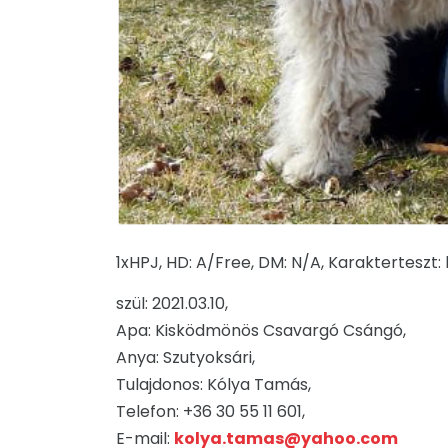
1xHPJ, HD: A/Free, DM: N/A, Karakterteszt: 
szül: 2021.03.10,
Apa: Kisködmönös Csavargó Csángó,
Anya: Szutyoksári,
Tulajdonos: Kólya Tamás,
Telefon: +36 30 55 11 601,
E-mail:
kolya.tamas@yahoo.com