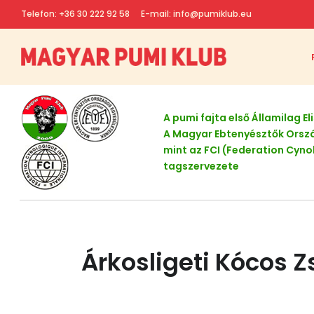
Telefon: +36 30 222 92 58
E-mail: info@pumiklub.eu
A pumi fajta első Államilag 
A Magyar Ebtenyésztők Orsz
mint az FCI (Federation Cyno
tagszervezete
Árkosligeti Kócos Z