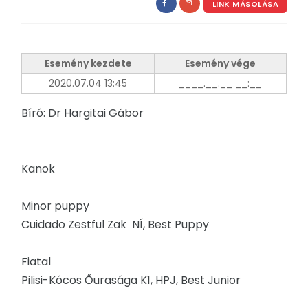
LINK MÁSOLÁSA
Esemény kezdete
Esemény vége
2020.07.04 13:45
____.__.__ __:__
Bíró: Dr Hargitai Gábor
Kanok
Minor puppy
Cuidado Zestful Zak NÍ, Best Puppy
Fiatal
Pilisi-Kócos Őurasága K1, HPJ, Best Junior