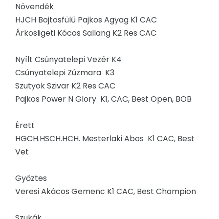
Növendék
HJCH Bojtosfülű Pajkos Agyag K1 CAC
Árkosligeti Kócos Sallang K2 Res CAC
Nyílt Csúnyatelepi Vezér K4
Csúnyatelepi Zúzmara K3
Szutyok Szivar K2 Res CAC
Pajkos Power N Glory K1, CAC, Best Open, BOB
Érett
HGCH.HSCH.HCH. Mesterlaki Abos K1 CAC, Best
Vet
Győztes
Veresi Akácos Gemenc K1 CAC, Best Champion
Szukák