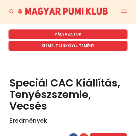
FŐOLDAL
PÁLYÁZATOK
AKTUÁLIS
KIEMELT LINKGYŰJTEMÉNY
A PUMI
A MPK
Speciál CAC Kiállítás,
RENDEZVÉNYTERVEZET ÉS ARCHÍVUM
Tenyészszemle,
TENYÉSZTÉS
Vecsés
LETÖLTÉSEK
Eredmények