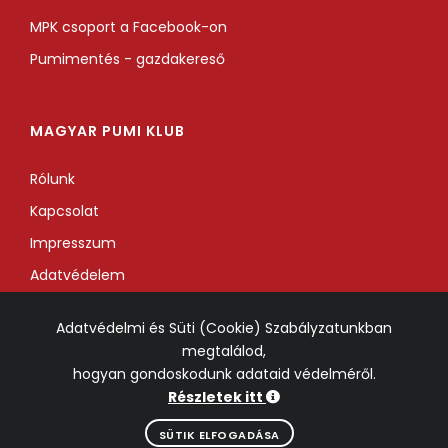
MPK csoport a Facebook-on
Pumimentés - gazdakereső
MAGYAR PUMI KLUB
Rólunk
Kapcsolat
Impresszum
Adatvédelem
Adatvédelmi és Süti (Cookie) Szabályzatunkban
megtalálod,
hogyan gondoskodunk adataid védelméről.
Részletek itt
© 2017-2026 Magyar Pumi Klub. Minden jog fenntartva.
SÜTIK ELFOGADÁSA